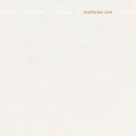
re nós
Exemplos
Preços
Galleries Live
Cont