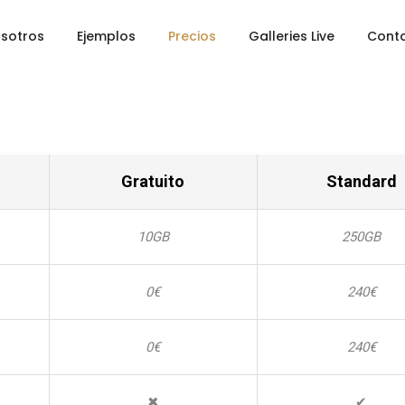
sotros
Ejemplos
Precios
Galleries Live
Cont
Gratuito
Standard
10GB
250GB
0€
240€
0€
240€
✖
✔