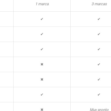
1 marca
3 marcas
✔
✔
✔
✔
✔
✔
✖
✔
✖
✔
✔
✔
✖
Muy pronto